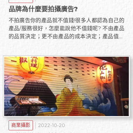
品牌為什麼要拍攝廣告?
不拍廣告你的產品就不值錢!很多人都認為自己的
產品/服務很好，怎麼能說他不值錢呢? 不由產品
的品質決定；更不由產品的成本決定；產品值多
少錢，完全由顧客認知來決定 怎樣才能讓顧客認
知，覺得我們的產品價值呢
商業攝影
2022-10-20