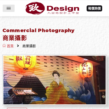
報價詢價
Commercial Photography
商業攝影
首頁
商業攝影